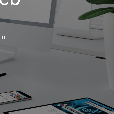
logie
|