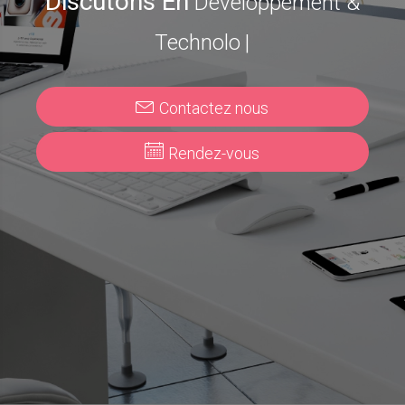
Discutons En
Développement &
Technologi
|
Contactez nous
Rendez-vous